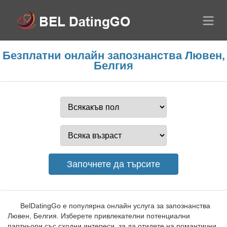
Безплатни онлайн запознанства Лювен,
Белгия
BelDatingGo е популярна онлайн услуга за запознанства
Лювен, Белгия. Изберете привлекателни потенциални
партньори със сходни интереси, за да отидете на романтични