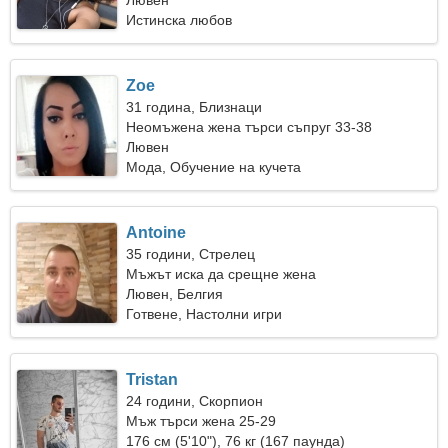
Лювен
Истинска любов
Zoe
31 година, Близнаци
Неомъжена жена търси съпруг 33-38
Лювен
Мода, Обучение на кучета
Antoine
35 години, Стрелец
Мъжът иска да срещне жена
Лювен, Белгия
Готвене, Настолни игри
Tristan
24 години, Скорпион
Мъж търси жена 25-29
176 см (5'10"), 76 кг (167 паунда)