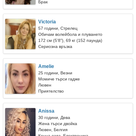
Брак
Victoria
57 години, Стрелец
Обичам волейбола и плуването
172 см (5'8"), 69 кг (152 паунда)
Сериозна връзка
Amelie
25 години, Везни
Момиче търси гадже
Лювен
Приятелство
Anissa
30 години, Дева
Жена търси двойка
Лювен, Белгия
Конна езда, Електроника