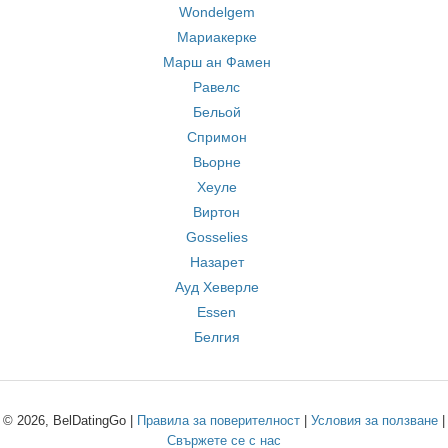
Wondelgem
Мариакерке
Марш ан Фамен
Равелс
Бельой
Спримон
Вьорне
Хеуле
Виртон
Gosselies
Назарет
Ауд Хеверле
Essen
Белгия
© 2026, BelDatingGo |
Правила за поверителност
|
Условия за ползване
|
Свържете се с нас