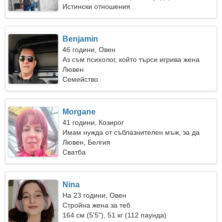
Истински отношения
Benjamin
46 години, Овен
Аз съм психолог, който търси игрива жена
Лювен
Семейство
Morgane
41 години, Козирог
Имам нужда от съблазнителен мъж, за да
готвя заедно
Лювен, Белгия
Сватба
Nina
На 23 години, Овен
Стройна жена за теб
164 см (5'5"), 51 кг (112 паунда)