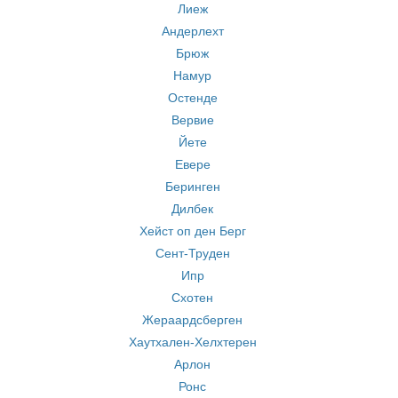
Лиеж
Андерлехт
Брюж
Намур
Остенде
Вервие
Йете
Евере
Беринген
Дилбек
Хейст оп ден Берг
Сент-Труден
Ипр
Схотен
Жераардсберген
Хаутхален-Хелхтерен
Арлон
Ронс