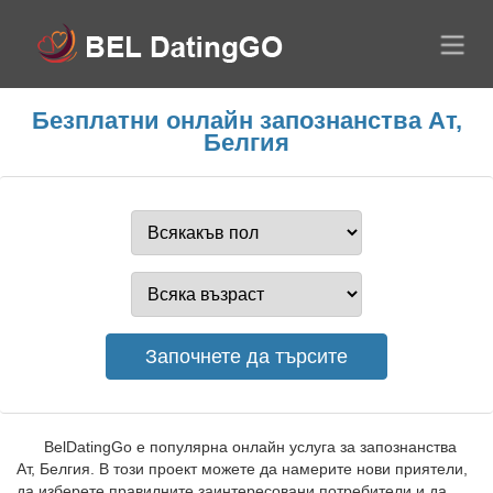
Безплатни онлайн запознанства Ат,
Белгия
BelDatingGo е популярна онлайн услуга за запознанства
Ат, Белгия. В този проект можете да намерите нови приятели,
да изберете правилните заинтересовани потребители и да