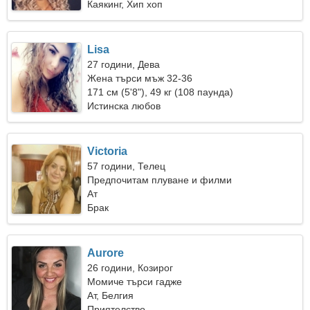
Каякинг, Хип хоп
Lisa
27 години, Дева
Жена търси мъж 32-36
171 см (5'8"), 49 кг (108 паунда)
Истинска любов
Victoria
57 години, Телец
Предпочитам плуване и филми
Ат
Брак
Aurore
26 години, Козирог
Момиче търси гадже
Ат, Белгия
Приятелство