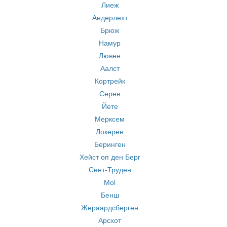
Лиеж
Андерлехт
Брюж
Намур
Лювен
Аалст
Кортрейк
Серен
Йете
Мерксем
Локерен
Беринген
Хейст оп ден Берг
Сент-Труден
Mol
Бенш
Жераардсберген
Арсхот