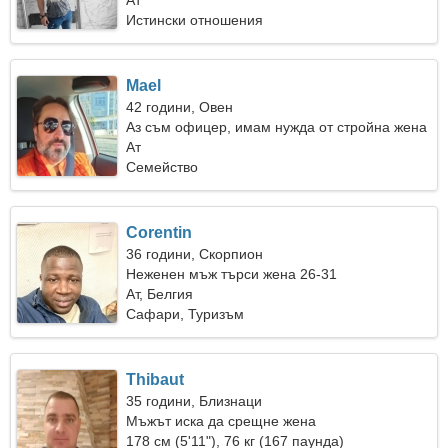
Ат
Истински отношения
Mael
42 години, Овен
Аз съм офицер, имам нужда от стройна жена
Ат
Семейство
Corentin
36 години, Скорпион
Неженен мъж търси жена 26-31
Ат, Белгия
Сафари, Туризъм
Thibaut
35 години, Близнаци
Мъжът иска да срещне жена
178 см (5'11"), 76 кг (167 паунда)