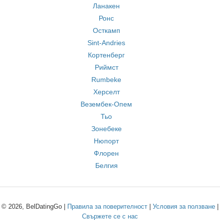
Ланакен
Ронс
Осткамп
Sint-Andries
Кортенберг
Риймст
Rumbeke
Херселт
Везембек-Опем
Тьо
Зонебеке
Нюпорт
Флорен
Белгия
© 2026, BelDatingGo |
Правила за поверителност
|
Условия за ползване
|
Свържете се с нас