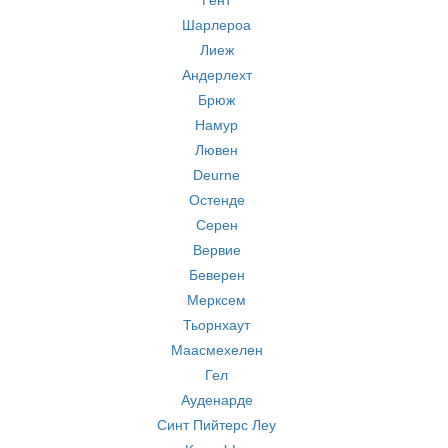
Гент
Шарлероа
Лиеж
Андерлехт
Брюж
Намур
Лювен
Deurne
Остенде
Серен
Вервие
Беверен
Мерксем
Тьорнхаут
Маасмехелен
Гел
Ауденарде
Синт Пийтерс Леу