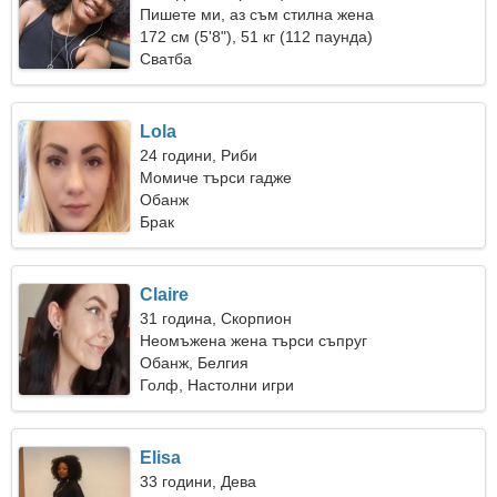
Пишете ми, аз съм стилна жена
172 см (5'8"), 51 кг (112 паунда)
Сватба
Lola
24 години, Риби
Момиче търси гадже
Обанж
Брак
Claire
31 година, Скорпион
Неомъжена жена търси съпруг
Обанж, Белгия
Голф, Настолни игри
Elisa
33 години, Дева