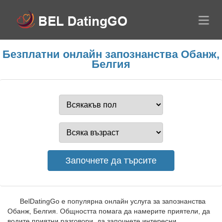
Безплатни онлайн запознанства Обанж,
Белгия
BelDatingGo е популярна онлайн услуга за запознанства
Обанж, Белгия. Общността помага да намерите приятели, да
водите приятни разговори, да започнете интересни