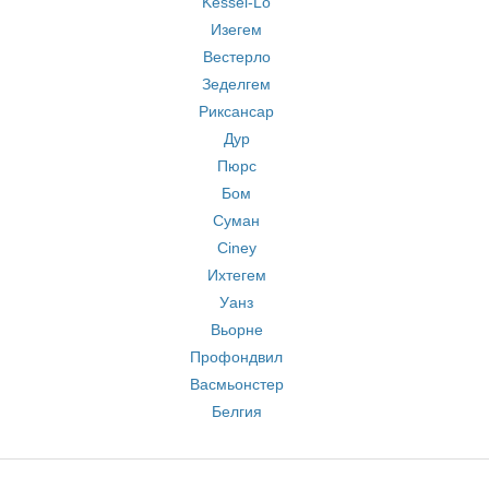
Kessel-Lo
Изегем
Вестерло
Зеделгем
Риксансар
Дур
Пюрс
Бом
Суман
Ciney
Ихтегем
Уанз
Вьорне
Профондвил
Васмьонстер
Белгия