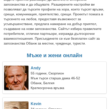
запознанства и да общувате. Разширените настройки ви
позволяват да търсите профили на хора, които търсят връзки,
срещи, комуникация, приятелство, срещи. Проектът помага в
търсенето на любов, предоставя възможност за
усъвършенстване, предлага намиране на добър приятел,
създаване на нови запознанства. Сайтът избира правилните
потребители, отлични партньори, изгражда дългосрочни
взаимоотношения. Присъединете се към безплатен сайт за
запознанства Обанж за местни, чужденци, туристи.
Мъже и жени онлайн
Andy
55 години, Скорпион
Мъж търси старша дама 46-52
Обанж, Белгия
Краткосрочна връзка
Kevin