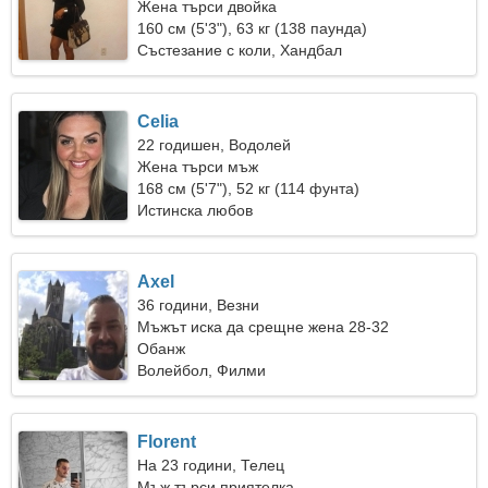
Жена търси двойка
160 см (5'3"), 63 кг (138 паунда)
Състезание с коли, Хандбал
Celia
22 годишен, Водолей
Жена търси мъж
168 см (5'7"), 52 кг (114 фунта)
Истинска любов
Axel
36 години, Везни
Мъжът иска да срещне жена 28-32
Обанж
Волейбол, Филми
Florent
На 23 години, Телец
Мъж търси приятелка