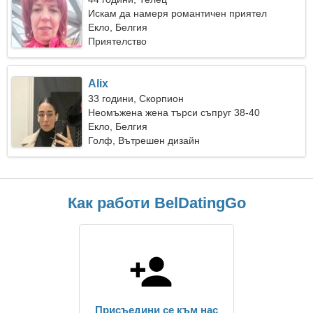
Искам да намеря романтичен приятел
Екло, Белгия
Приятелство
Alix
33 години, Скорпион
Неомъжена жена търси съпруг 38-40
Екло, Белгия
Голф, Вътрешен дизайн
Как работи BelDatingGo
Присъедини се към нас