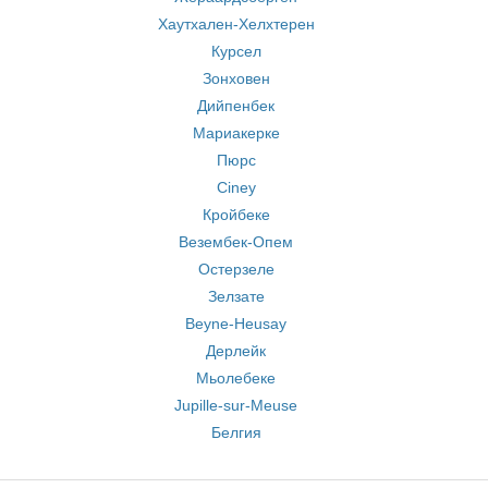
Хаутхален-Хелхтерен
Курсел
Зонховен
Дийпенбек
Мариакерке
Пюрс
Ciney
Кройбеке
Везембек-Опем
Остерзеле
Зелзате
Beyne-Heusay
Дерлейк
Мьолебеке
Jupille-sur-Meuse
Белгия