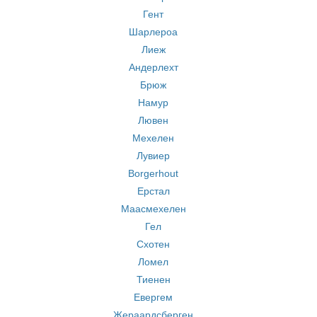
Гент
Шарлероа
Лиеж
Андерлехт
Брюж
Намур
Лювен
Мехелен
Лувиер
Borgerhout
Ерстал
Маасмехелен
Гел
Схотен
Ломел
Тиенен
Евергем
Жераардсберген