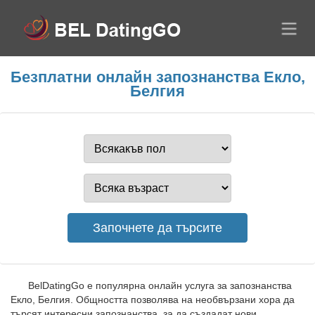
Безплатни онлайн запознанства Екло,
Белгия
BelDatingGo е популярна онлайн услуга за запознанства
Екло, Белгия. Общността позволява на необвързани хора да
търсят интересни запознанства, за да създадат нови