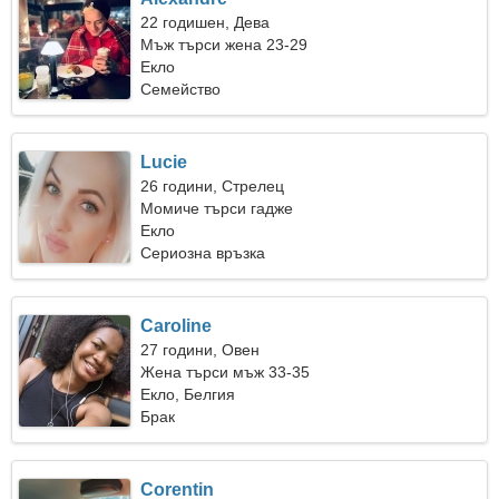
22 годишен, Дева
Мъж търси жена 23-29
Екло
Семейство
Lucie
26 години, Стрелец
Момиче търси гадже
Екло
Сериозна връзка
Caroline
27 години, Овен
Жена търси мъж 33-35
Екло, Белгия
Брак
Corentin