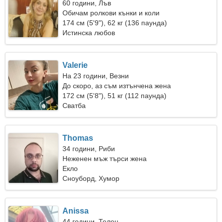
60 години, Лъв
Обичам ролкови кънки и коли
174 см (5'9"), 62 кг (136 паунда)
Истинска любов
Valerie
На 23 години, Везни
До скоро, аз съм изтънчена жена
172 см (5'8"), 51 кг (112 паунда)
Сватба
Thomas
34 години, Риби
Неженен мъж търси жена
Екло
Сноуборд, Хумор
Anissa
44 години, Телец