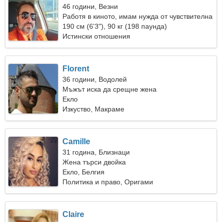
46 години, Везни
Работя в киното, имам нужда от чувствителна
жена
190 см (6'3"), 90 кг (198 паунда)
Истински отношения
Florent
36 години, Водолей
Мъжът иска да срещне жена
Екло
Изкуство, Макраме
Camille
31 година, Близнаци
Жена търси двойка
Екло, Белгия
Политика и право, Оригами
Claire