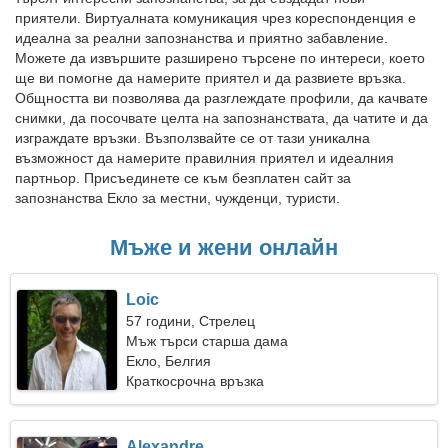
приятели. Виртуалната комуникация чрез кореспонденция е
идеална за реални запознанства и приятно забавление.
Можете да извършите разширено търсене по интереси, което
ще ви помогне да намерите приятел и да развиете връзка.
Общността ви позволява да разглеждате профили, да качвате
снимки, да посочвате целта на запознанствата, да чатите и да
изграждате връзки. Възползвайте се от тази уникална
възможност да намерите правилния приятел и идеалния
партньор. Присъединете се към безплатен сайт за
запознанства Екло за местни, чужденци, туристи.
Мъже и жени онлайн
Loic
57 години, Стрелец
Мъж търси старша дама
Екло, Белгия
Краткосрочна връзка
Alexandre