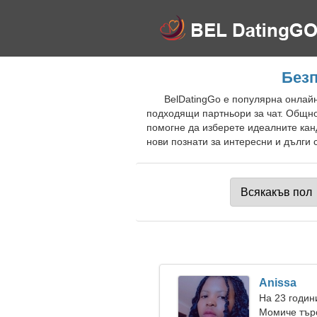
Безп
BelDatingGo е популярна онлайн
подходящи партньори за чат. Общно
помогне да изберете идеалните кан
нови познати за интересни и дълги 
Anissa
На 23 годин
Момиче търс