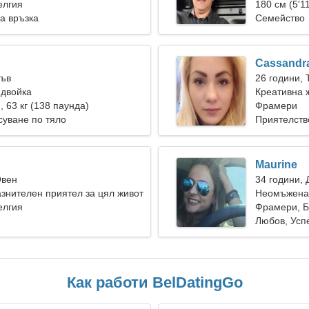
елгия
чаровна же
180 см (5'11
а връзка
Семейство
Cassandr
Лъв
26 години, 
 двойка
Креативна ж
), 63 кг (138 паунда)
любов
Фрамери
суване по тяло
Приятелств
Maurine
Овен
34 години, 
знителен приятел за цял живот
Неомъжена 
елгия
Фрамери, Б
Любов, Усп
Как работи BelDatingGo