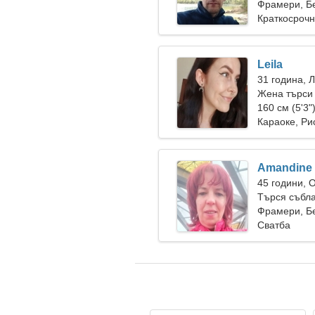
Фрамери, Б
Краткосрочн
Leila
31 година, 
Жена търси
160 см (5'3"
Караоке, Ри
Amandine
45 години, 
Търся събла
Фрамери, Б
Сватба