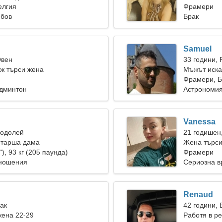
елгия
Фрамери
юбов
Брак
Samuel
Овен
33 години, 
ж търси жена
Мъжът иска
Фрамери, Б
админтон
Астрономия
Vanessa
Водолей
21 годишен
старша дама
Жена търс
"), 93 кг (205 паунда)
Фрамери
тношения
Сериозна в
Renaud
Рак
42 години, 
жена 22-29
Работя в ре