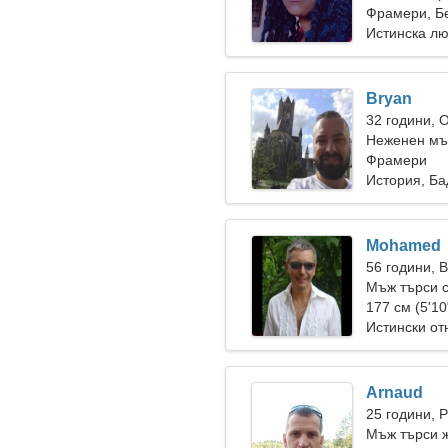
Фрамери, Б
Истинска л
Bryan
32 години, 
Неженен мъ
Фрамери
История, Б
Mohamed
56 години, 
Мъж търси 
177 см (5'10
Истински о
Arnaud
25 години, 
Мъж търси 