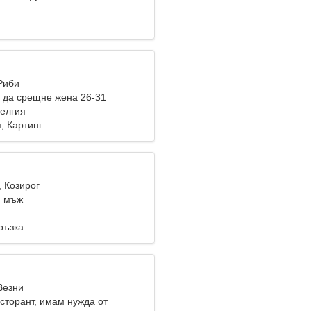
Риби
 да срещне жена 26-31
елгия
, Картинг
, Козирог
и мъж
ръзка
Везни
сторант, имам нужда от