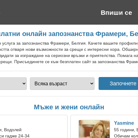
Впиши се
латни онлайн запознанства Фрамери, Б
 услуга за запознанства Фрамери, Белгия. Качете вашите профилн
стта отваря нови възможности за срещи с интересни хора. Обширн
дидати за изграждане на сериозни връзки и приятелства. Помага н
срещи. Присъединете се към безплатен сайт за запознанства Фраме
Мъже и жени онлайн
Yasmine
и, Водолей
55 години, 
и гадже 24-34
Обичам кол