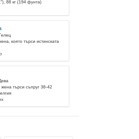
на
"), 88 кг (194 фунта)
a
Телец
ена, която търси истинската
о
Дева
жена търси съпруг 38-42
елгия
ех