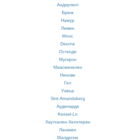
Андерлехт
Брюж
Намур
Лювен
Монс
Deurne
Остенде
Мускрон
Маасмехелен
Нинове
Гел
Уавър
Sint-Amandsberg
Ауденарде
Kessel-Lo
Хаутхален-Хелхтерен
Ланакен
Малдегем