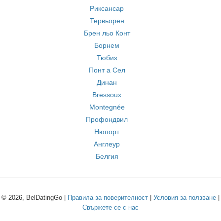
Риксансар
Тервьорен
Брен льо Конт
Борнем
Тюбиз
Понт а Сел
Динан
Bressoux
Montegnée
Профондвил
Нюпорт
Англеур
Белгия
© 2026, BelDatingGo |
Правила за поверителност
|
Условия за ползване
|
Свържете се с нас