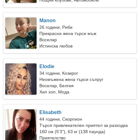
Нощни клубове, Автомобили
Manon
26 години, Риби
Прекрасна жена търси мъж
Воселар
Истинска любов
Elodie
34 години, Козирог
Неомъжена жена търси съпруг
Воселар, Белгия
Хип хоп, Мода
Elisabeth
44 години, Скорпион
Търся привлекателен приятел за разходка
160 см (5'3"), 63 кг (138 паунда)
Приятелство