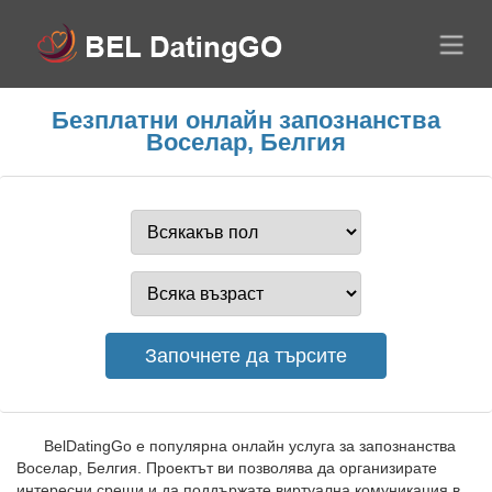
Безплатни онлайн запознанства
Воселар, Белгия
BelDatingGo е популярна онлайн услуга за запознанства
Воселар, Белгия. Проектът ви позволява да организирате
интересни срещи и да поддържате виртуална комуникация в