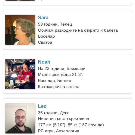
Sara
59 години, Телец
Обичам разходките на открито и балета
Воселар
Сватба
Noah
На 23 години, Близнаци
Мъж търси жена 21-31
Воселар, Белгия
Краткосрочна връзка
Leo
36 години, Дева
Неженен мъж търси жена
177 см (5'10"), 85 кг (187 паунда)
PC игри, Археология