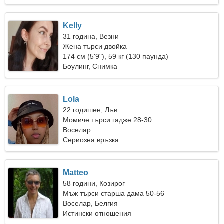
Kelly
31 година, Везни
Жена търси двойка
174 см (5'9"), 59 кг (130 паунда)
Боулинг, Снимка
Lola
22 годишен, Лъв
Момиче търси гадже 28-30
Воселар
Сериозна връзка
Matteo
58 години, Козирог
Мъж търси старша дама 50-56
Воселар, Белгия
Истински отношения