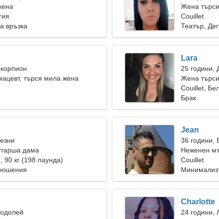
жена
Жена търси
лгия
Couillet
а връзка
Театър, Дег
Lara
Скорпион
25 години, 
ацевт, търся мила жена
Жена търси
Couillet, Бе
Брак
Jean
Везни
36 години,
старша дама
Неженен мъ
), 90 кг (198 паунда)
Couillet
тношения
Минимализ
Charlotte
Водолей
24 години, 