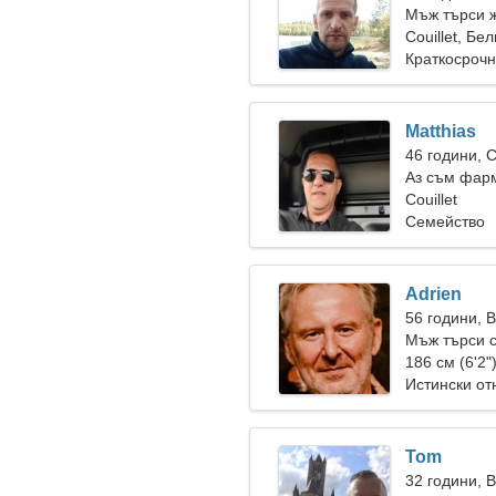
Мъж търси 
Couillet, Бе
Краткосрочн
Matthias
46 години, 
Аз съм фарм
Couillet
Семейство
Adrien
56 години, 
Мъж търси 
186 см (6'2"
Истински о
Tom
32 години, 