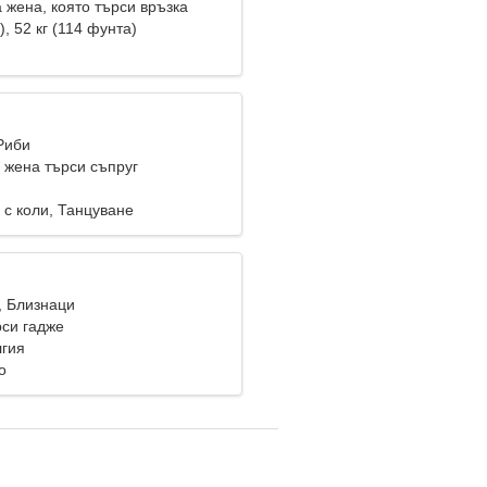
 жена, която търси връзка
), 52 кг (114 фунта)
Риби
жена търси съпруг
 с коли, Танцуване
, Близнаци
си гадже
лгия
о