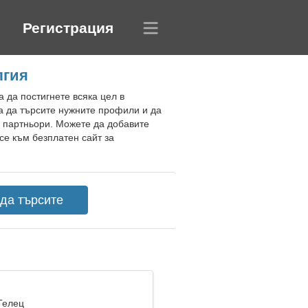
Регистрация
лгия
а да постигнете всяка цел в
за да търсите нужните профили и да
и партньори. Можете да добавите
е към безплатен сайт за
Телец