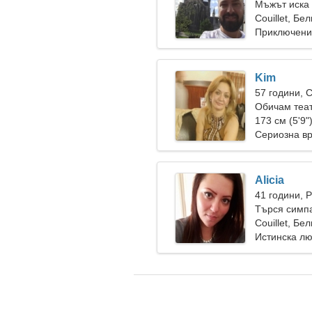
Мъжът иска 
Couillet, Бе
Приключени
Kim
57 години, 
Обичам теат
173 см (5'9"
Сериозна в
Alicia
41 години, 
Търся симпа
Couillet, Бе
Истинска л