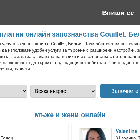
Впиши се
платни онлайн запознанства Couillet, Бе
услуга за запознанства Couillet, Белгия. Тази общност ви позволяв
 да използвате удобни услуги за търсене с разширени настройки, 
айтът помага за създаване на двойки и запознанства с потенциалн
 да започнете да търсите подходящи потребители. Присъединете с
денци, туристи.
Мъже и жени онлайн
Valentine
 Телец
31 година, 