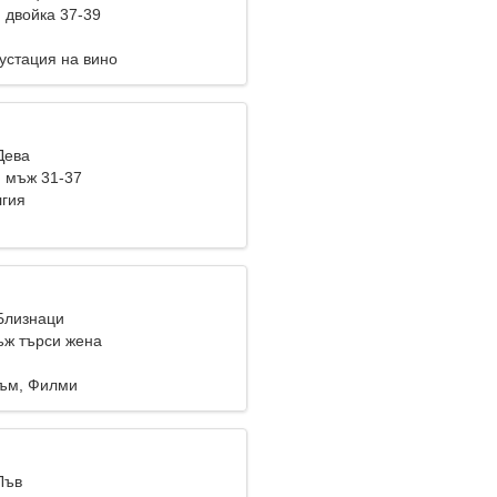
 двойка 37-39
устация на вино
Дева
 мъж 31-37
лгия
 Близнаци
ж търси жена
ъм, Филми
Лъв