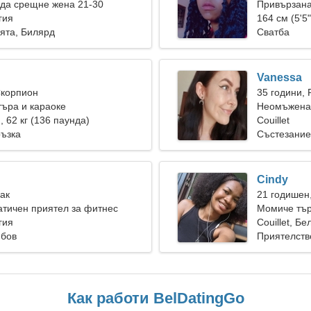
да срещне жена 21-30
Привързана
лгия
164 см (5'5"
ята, Билярд
Сватба
Vanessa
Скорпион
35 години, 
ъра и караоке
Неомъжена 
), 62 кг (136 паунда)
Couillet
ръзка
Състезание
Cindy
Рак
21 годишен
тичен приятел за фитнес
Момиче тър
лгия
Couillet, Бе
юбов
Приятелств
Как работи BelDatingGo