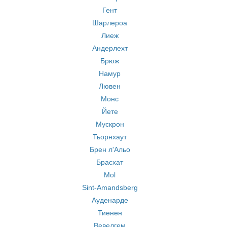
Гент
Шарлероа
Лиеж
Андерлехт
Брюж
Намур
Лювен
Монс
Йете
Мускрон
Тьорнхаут
Брен л'Альо
Брасхат
Mol
Sint-Amandsberg
Ауденарде
Тиенен
Вевелгем