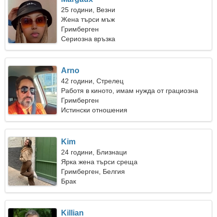
25 години, Везни
Жена търси мъж
Гримберген
Сериозна връзка
Arno
42 години, Стрелец
Работя в киното, имам нужда от грациозна
жена
Гримберген
Истински отношения
Kim
24 години, Близнаци
Ярка жена търси среща
Гримберген, Белгия
Брак
Killian