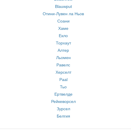
Blauwput
Отини-Лувен ла Ньов
Соани
Хаме
Екло
Торхаут
Алтер
Льомен
Равелс
Херселт
Paal
Тьо
Ертвелде
Рейкеворсел
Зурсел
Белгия