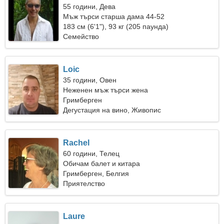
55 години, Дева
Мъж търси старша дама 44-52
183 см (6'1"), 93 кг (205 паунда)
Семейство
Loic
35 години, Овен
Неженен мъж търси жена
Гримберген
Дегустация на вино, Живопис
Rachel
60 години, Телец
Обичам балет и китара
Гримберген, Белгия
Приятелство
Laure