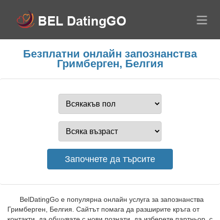
Безплатни онлайн запознанства
Гримберген, Белгия
BelDatingGo е популярна онлайн услуга за запознанства
Гримберген, Белгия. Сайтът помага да разширите кръга от
контакти, да общувате с нови познати, да изберете партньор, с