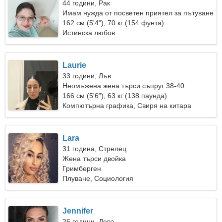
44 години, Рак
Имам нужда от посветен приятел за пътуване
162 см (5'4"), 70 кг (154 фунта)
Истинска любов
Laurie
33 години, Лъв
Неомъжена жена търси съпруг 38-40
166 см (5'6"), 63 кг (138 паунда)
Компютърна графика, Свиря на китара
Lara
31 година, Стрелец
Жена търси двойка
Гримберген
Плуване, Социология
Jennifer
26 години, Дева