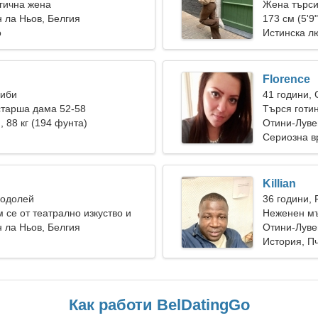
гична жена
Жена търс
 ла Ньов, Белгия
173 см (5'9"
о
Истинска л
Florence
Риби
41 години,
старша дама 52-58
Търся готи
), 88 кг (194 фунта)
Отини-Луве
Сериозна в
Killian
Водолей
36 години, 
 се от театрално изкуство и
Неженен мъ
 ла Ньов, Белгия
Отини-Луве
История, П
Как работи BelDatingGo