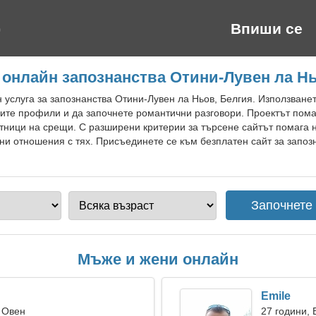
Впиши се
 онлайн запознанства Отини-Лувен ла Нь
 услуга за запознанства Отини-Лувен ла Ньов, Белгия. Използване
ите профили и да започнете романтични разговори. Проектът пом
тници на срещи. С разширени критерии за търсене сайтът помага 
ни отношения с тях. Присъединете се към безплатен сайт за запоз
Мъже и жени онлайн
Emile
 Овен
27 години, 