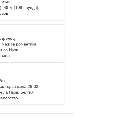
и мъж
), 49 кг (108 паунда)
юбов
 Стрелец
н мъж за романтика
н ла Ньов
ръзка
Рак
ж търси жена 26-32
н ла Ньов, Белгия
челарство