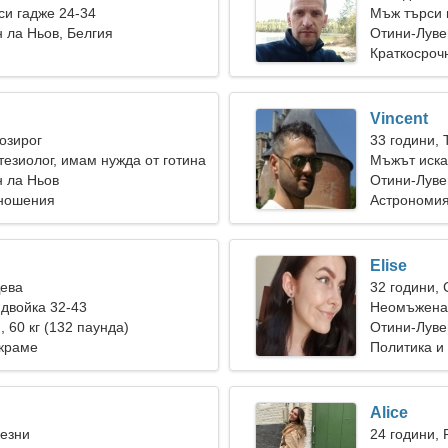
и гадже 24-34
Мъж търси 
 ла Ньов, Белгия
Отини-Луве
Краткосроч
Vincent
Козирог
33 години, 
тезиолог, имам нужда от готина
Мъжът иска
 ла Ньов
Отини-Луве
тношения
Астрономия
Elise
Дева
32 години,
двойка 32-43
Неомъжена 
), 60 кг (132 паунда)
Отини-Луве
акраме
Политика и
Alice
Везни
24 години, 