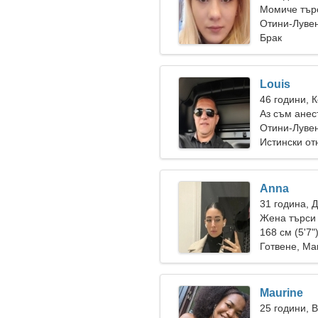
Момиче търс
Отини-Лувен
Брак
Louis
46 години, 
Аз съм анес
жена
Отини-Лувен
Истински о
Anna
31 година, 
Жена търси 
168 см (5'7"
Готвене, М
Maurine
25 години, 