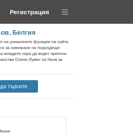
Регистрация
ов, Белгия
то на уникалните функции на сайта
ага за намиране на подходящи
на младите хора да водят приятни
нанства Отини-Лувен ла Ньов за
Везни