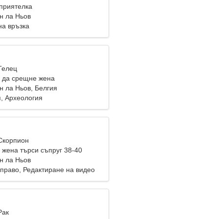
приятелка
н ла Ньов
на връзка
Телец
 да срещне жена
н ла Ньов, Белгия
, Археология
 Скорпион
жена търси съпруг 38-40
н ла Ньов
 право, Редактиране на видео
Рак