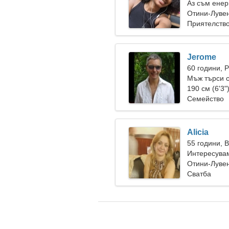
Аз съм енер
Отини-Лувен
Приятелств
Jerome
60 години, 
Мъж търси 
190 см (6'3"
Семейство
Alicia
55 години, 
Интересувам
тенис
Отини-Лувен
Сватба