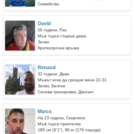
Семейство
David
55 години, Рак
Мъж търси старша дама
Зелик
Краткосрочна връзка
Renaud
32 години, Дева
Мъжът иска да срещне жена 22-31
Зелик, Белгия
Силова тренировка, Джогинг
Marco
На 23 години, Скорпион
Мъж търси приятелка
185 см (6'1"), 80 кг (176 паунда)