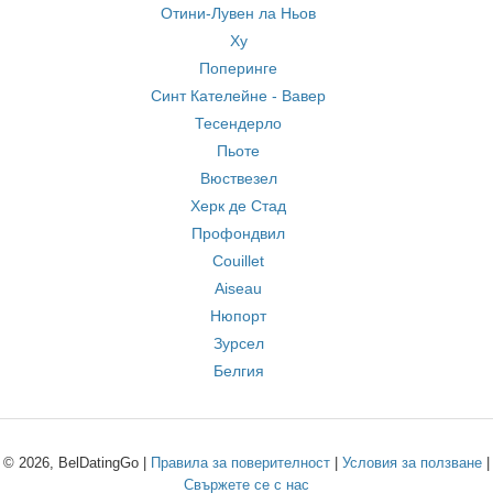
Отини-Лувен ла Ньов
Ху
Поперинге
Синт Кателейне - Вавер
Тесендерло
Пьоте
Вюствезел
Херк де Стад
Профондвил
Couillet
Aiseau
Нюпорт
Зурсел
Белгия
© 2026, BelDatingGo |
Правила за поверителност
|
Условия за ползване
|
Свържете се с нас