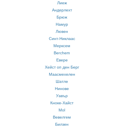
Лиеж
Андерлехт
Брюж
Намур
Лювен
Синт-Никлаас
Мерксем
Berchem
Евере
Хейст оп ден Берг
Маасмехелен
Шатле
Нинове
Уавър
Кноке-Хайст
Mol
Вевелгем
Билзен