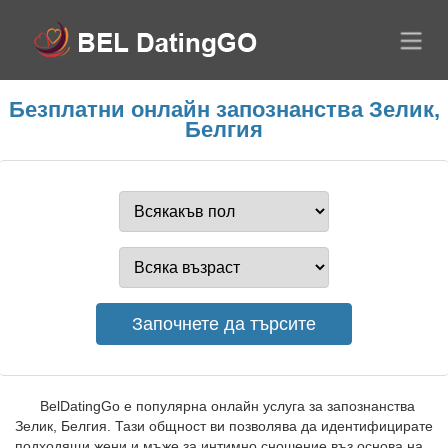
Безплатни онлайн запознанства Зелик,
Белгия
BelDatingGo е популярна онлайн услуга за запознанства
Зелик, Белгия. Тази общност ви позволява да идентифицирате
подходящи жени и мъже за интимно сношение въз основа на