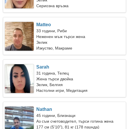
Зелик
Сериозна връзка
Matteo
33 години, Риби
Неженен мъж търси жена
Зелик
Изкуство, Макраме
Sarah
31 година, Телец
Жена търси двойка
Зелик, Белгия
Настолни игри, Медитация
Nathan
45 години, Близнаци
Аз съм счетоводител, търси готина жена
177 см (5'10"), 81 кг (178 паунда)