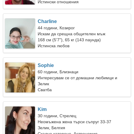
Истински отношения
Charline
44 години, Козирог
Искам да срещна общителен мъж
168 см (5'7"), 65 кг (143 паунда)
Истинска любов
Sophie
60 години, Близнаци
Интересувам се от домашни любимци и
фитнес
Зелик
Сватба
Kim
30 години, Стрелец
Неомъжена жена търси съпруг 33-37
Зелик, Белгия
Скално катерене, Астрономия