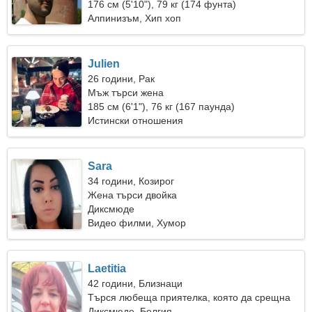
176 см (5'10"), 79 кг (174 фунта)
Алпинизъм, Хип хоп
Julien
26 години, Рак
Мъж търси жена
185 см (6'1"), 76 кг (167 паунда)
Истински отношения
Sara
34 години, Козирог
Жена търси двойка
Диксмюде
Видео филми, Хумор
Laetitia
42 години, Близнаци
Търся любеща приятелка, която да срещна
Диксмюде, Белгия