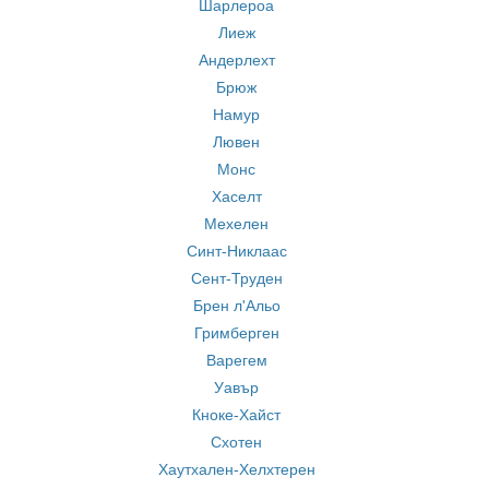
Шарлероа
Лиеж
Андерлехт
Брюж
Намур
Лювен
Монс
Хаселт
Мехелен
Синт-Никлаас
Сент-Труден
Брен л'Альо
Гримберген
Варегем
Уавър
Кноке-Хайст
Схотен
Хаутхален-Хелхтерен