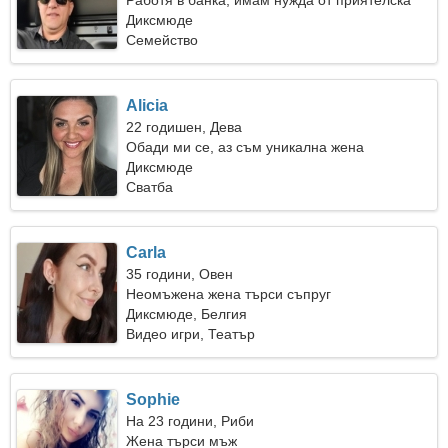
Работя в банка, имам нужда от приятелска
жена
Диксмюде
Семейство
Alicia
22 годишен, Дева
Обади ми се, аз съм уникална жена
Диксмюде
Сватба
Carla
35 години, Овен
Неомъжена жена търси съпруг
Диксмюде, Белгия
Видео игри, Театър
Sophie
На 23 години, Риби
Жена търси мъж