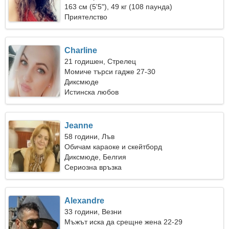
163 см (5'5"), 49 кг (108 паунда)
Приятелство
Charline
21 годишен, Стрелец
Момиче търси гадже 27-30
Диксмюде
Истинска любов
Jeanne
58 години, Лъв
Обичам караоке и скейтборд
Диксмюде, Белгия
Сериозна връзка
Alexandre
33 години, Везни
Мъжът иска да срещне жена 22-29