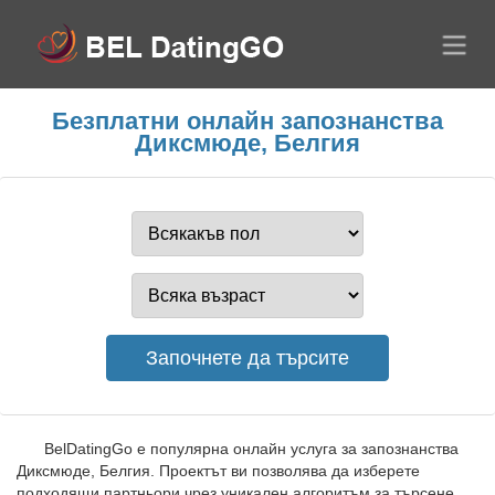
Безплатни онлайн запознанства
Диксмюде, Белгия
BelDatingGo е популярна онлайн услуга за запознанства
Диксмюде, Белгия. Проектът ви позволява да изберете
подходящи партньори чрез уникален алгоритъм за търсене.