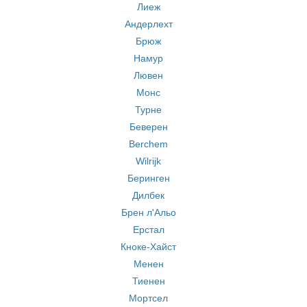
Лиеж
Андерлехт
Брюж
Намур
Лювен
Монс
Турне
Беверен
Berchem
Wilrijk
Беринген
Дилбек
Брен л'Альо
Ерстал
Кноке-Хайст
Менен
Тиенен
Мортсел