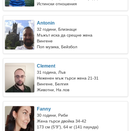
Истински отношения
Antonin
32 години, Близнаци
Мъжът иска да срещне жена
Вингене
Поп музика, Бейзбол
Clement
31 година, Лъв
Неженен мъж търси жена 21-31
Вингене, Белгия
Животни, На лов
Fanny
30 години, Риби
Жена търси двойка 34-42
173 см (5'9"), 64 кг (141 паунда)