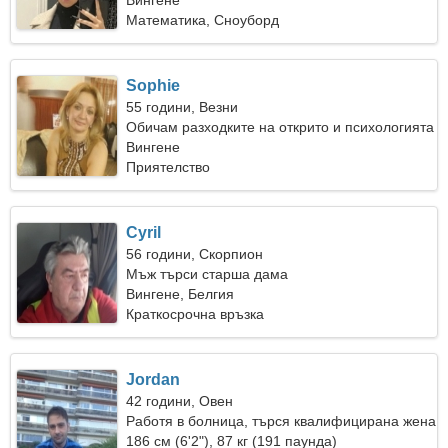
Вингене
Математика, Сноуборд
Sophie
55 години, Везни
Обичам разходките на открито и психологията
Вингене
Приятелство
Cyril
56 години, Скорпион
Мъж търси старша дама
Вингене, Белгия
Краткосрочна връзка
Jordan
42 години, Овен
Работя в болница, търся квалифицирана жена
186 см (6'2"), 87 кг (191 паунда)