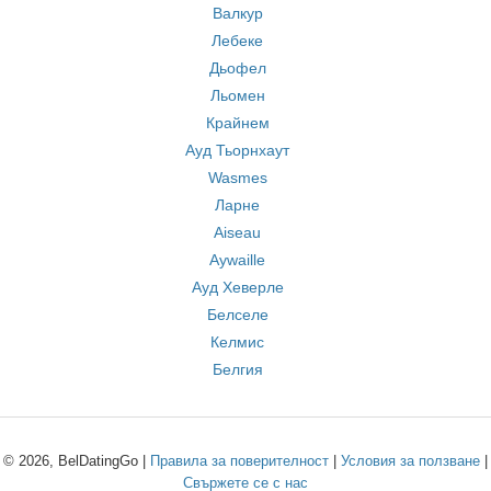
Валкур
Лебеке
Дьофел
Льомен
Крайнем
Ауд Тьорнхаут
Wasmes
Ларне
Aiseau
Aywaille
Ауд Хеверле
Белселе
Келмис
Белгия
© 2026, BelDatingGo |
Правила за поверителност
|
Условия за ползване
|
Свържете се с нас