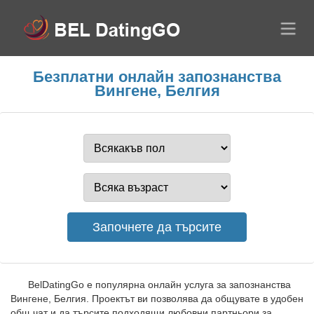
Безплатни онлайн запознанства
Вингене, Белгия
BelDatingGo е популярна онлайн услуга за запознанства
Вингене, Белгия. Проектът ви позволява да общувате в удобен
общ чат и да търсите подходящи любовни партньори за