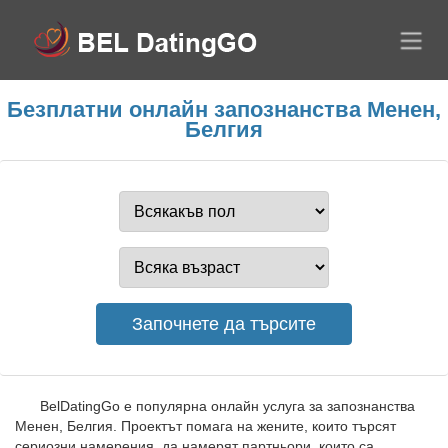
Безплатни онлайн запознанства Менен,
Белгия
BelDatingGo е популярна онлайн услуга за запознанства
Менен, Белгия. Проектът помага на жените, които търсят
сериозни намерения, да намерят партньори, които са