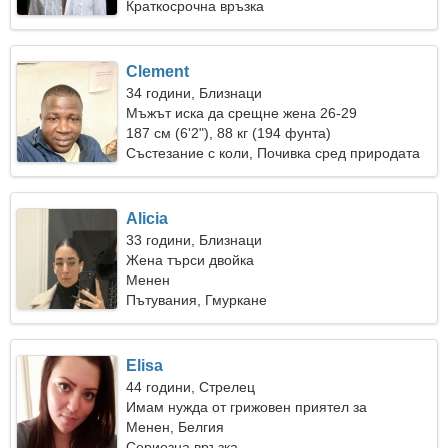
Краткосрочна връзка
Clement
34 години, Близнаци
Мъжът иска да срещне жена 26-29
187 см (6'2"), 88 кг (194 фунта)
Състезание с коли, Почивка сред природата
Alicia
33 години, Близнаци
Жена търси двойка
Менен
Пътувания, Гмуркане
Elisa
44 години, Стрелец
Имам нужда от грижовен приятел за
забавление
Менен, Белгия
Сериозна връзка