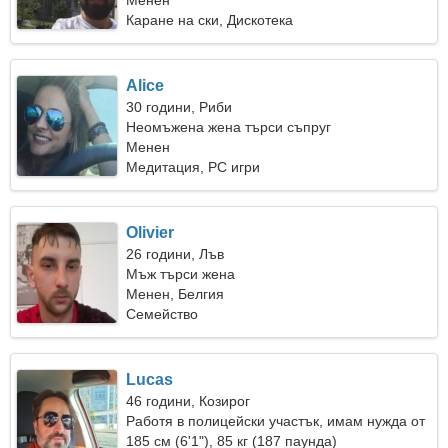
Менен
Каране на ски, Дискотека
Alice
30 години, Риби
Неомъжена жена търси съпруг
Менен
Медитация, PC игри
Olivier
26 години, Лъв
Мъж търси жена
Менен, Белгия
Семейство
Lucas
46 години, Козирог
Работя в полицейски участък, имам нужда от
красива жена
185 см (6'1"), 85 кг (187 паунда)