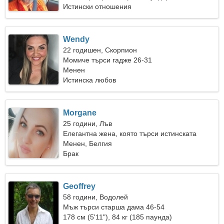
Истински отношения
Wendy
22 годишен, Скорпион
Момиче търси гадже 26-31
Менен
Истинска любов
Morgane
25 години, Лъв
Елегантна жена, която търси истинската
любов
Менен, Белгия
Брак
Geoffrey
58 години, Водолей
Мъж търси старша дама 46-54
178 см (5'11"), 84 кг (185 паунда)