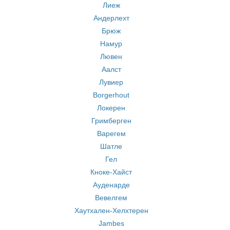
Лиеж
Андерлехт
Брюж
Намур
Лювен
Аалст
Лувиер
Borgerhout
Локерен
Гримберген
Варегем
Шатле
Гел
Кноке-Хайст
Ауденарде
Вевелгем
Хаутхален-Хелхтерен
Jambes