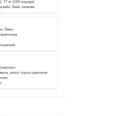
), 77 кг (169 паунда)
изайн, Бейс скокове
ни, Овен
приятелка
тношения
 Скорпион
жена, която търси приятели
лгия
о