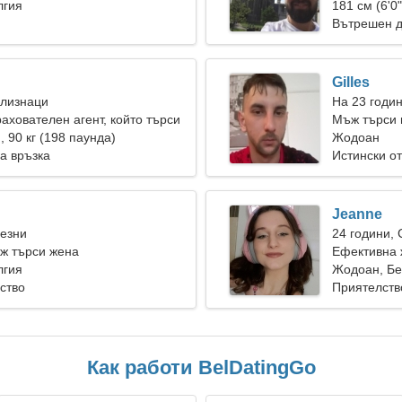
аедно
лгия
181 см (6'0"
Вътрешен д
Gilles
Близнаци
На 23 годи
рахователен агент, който търси
Мъж търси 
а жена
), 90 кг (198 паунда)
Жодоан
а връзка
Истински о
Jeanne
Везни
24 години,
ж търси жена
Ефективна 
лгия
Жодоан, Бе
уство
Приятелств
Как работи BelDatingGo