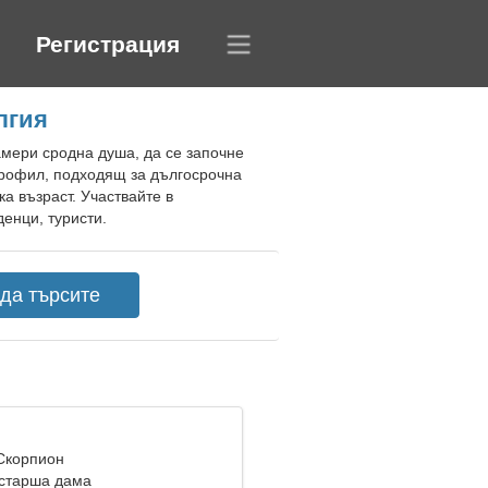
Регистрация
лгия
амери сродна душа, да се започне
профил, подходящ за дългосрочна
а възраст. Участвайте в
енци, туристи.
 Скорпион
старша дама