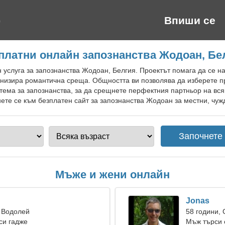
Впиши се
платни онлайн запознанства Жодоан, Бе
 услуга за запознанства Жодоан, Белгия. Проектът помага да се н
анизира романтична среща. Общността ви позволява да изберете 
тема за запознанства, за да срещнете перфектния партньор на всяк
ете се към безплатен сайт за запознанства Жодоан за местни, чужд
Мъже и жени онлайн
Jonas
 Водолей
58 години,
си гадже
Мъж търси 