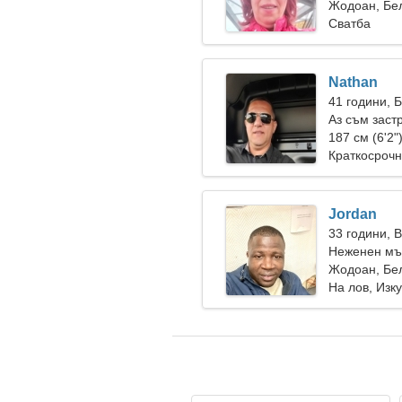
да готвим з
Жодоан, Бе
Сватба
Nathan
41 години, 
Аз съм заст
емоционалн
187 см (6'2"
Краткосрочн
Jordan
33 години, 
Неженен мъ
Жодоан, Бе
На лов, Изк