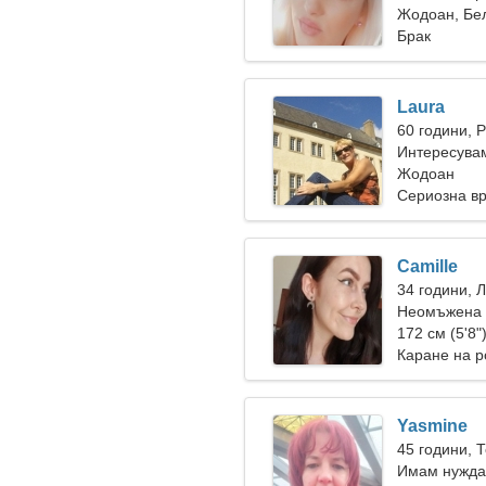
Жодоан, Бе
Брак
Laura
60 години, 
Интересувам
Жодоан
Сериозна в
Camille
34 години, 
Неомъжена ж
172 см (5'8"
Каране на р
Yasmine
45 години, 
Имам нужда 