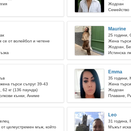
лгия
Жодоан
Семейство
Maurine
Рак
25 години,
 се от волейбол и четене
Жена търси
Жодоан, Бе
ръзка
Истинска л
Emma
Лъв
35 години, 
ена търси съпруг 39-43
Жена търси
), 62 кг (136 паунда)
Жодоан
олкови кънки, Аниме
Плаване, Р
Leo
Телец
31 година, 
от целеустремен мъж, който
Мъжът иска