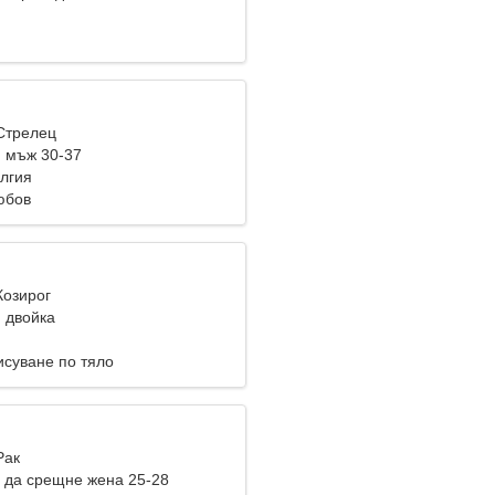
 Стрелец
 мъж 30-37
лгия
юбов
Козирог
 двойка
исуване по тяло
Рак
 да срещне жена 25-28