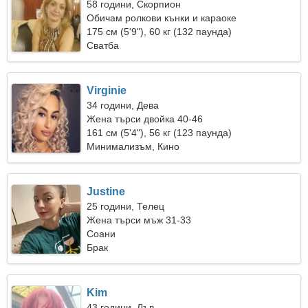
58 години, Скорпион
Обичам ролкови кънки и караоке
175 см (5'9"), 60 кг (132 паунда)
Сватба
Virginie
34 години, Дева
Жена търси двойка 40-46
161 см (5'4"), 56 кг (123 паунда)
Минимализъм, Кино
Justine
25 години, Телец
Жена търси мъж 31-33
Соани
Брак
Kim
43 години, Лъв