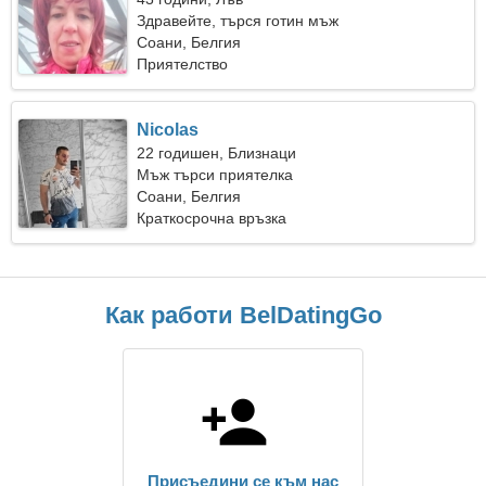
Здравейте, търся готин мъж
Соани, Белгия
Приятелство
Nicolas
22 годишен, Близнаци
Мъж търси приятелка
Соани, Белгия
Краткосрочна връзка
Как работи BelDatingGo
Присъедини се към нас