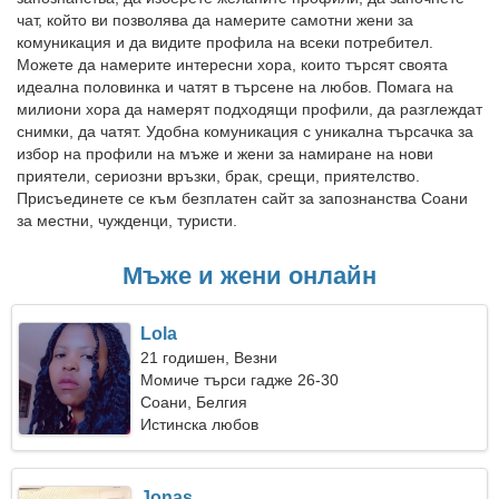
чат, който ви позволява да намерите самотни жени за
комуникация и да видите профила на всеки потребител.
Можете да намерите интересни хора, които търсят своята
идеална половинка и чатят в търсене на любов. Помага на
милиони хора да намерят подходящи профили, да разглеждат
снимки, да чатят. Удобна комуникация с уникална търсачка за
избор на профили на мъже и жени за намиране на нови
приятели, сериозни връзки, брак, срещи, приятелство.
Присъединете се към безплатен сайт за запознанства Соани
за местни, чужденци, туристи.
Мъже и жени онлайн
Lola
21 годишен, Везни
Момиче търси гадже 26-30
Соани, Белгия
Истинска любов
Jonas