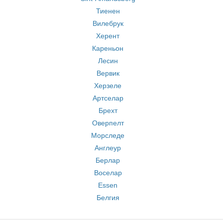
Тиенен
Вилебрук
Херент
Кареньон
Лесин
Вервик
Херзеле
Артселар
Брехт
Оверпелт
Морследе
Англеур
Берлар
Воселар
Essen
Белгия