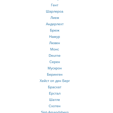
Гент
Шарлероа
Лиеж
Андерлехт
Брюж
Намур
Лювен
Монс
Deurne
Серен
Мускрон
Беринген
Хейст оп ден Берг
Брасхат
Ерстал
Шатле
Схотен
Sint-Amandsberg