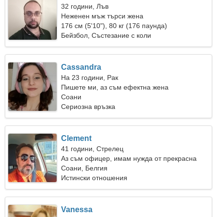
32 години, Лъв
Неженен мъж търси жена
176 см (5'10"), 80 кг (176 паунда)
Бейзбол, Състезание с коли
Cassandra
На 23 години, Рак
Пишете ми, аз съм ефектна жена
Соани
Сериозна връзка
Clement
41 години, Стрелец
Аз съм офицер, имам нужда от прекрасна
жена
Соани, Белгия
Истински отношения
Vanessa