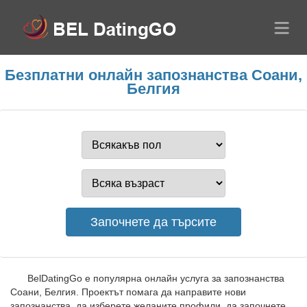
Безплатни онлайн запознанства Соани,
Белгия
BelDatingGo е популярна онлайн услуга за запознанства
Соани, Белгия. Проектът помага да направите нови
запознанства, да изберете желаните профили, да започнете