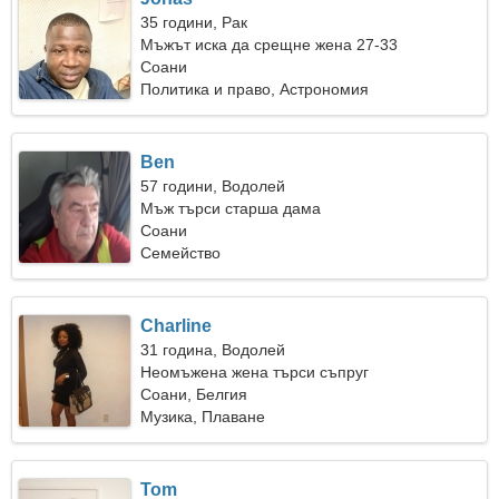
35 години, Рак
Мъжът иска да срещне жена 27-33
Соани
Политика и право, Астрономия
Ben
57 години, Водолей
Мъж търси старша дама
Соани
Семейство
Charline
31 година, Водолей
Неомъжена жена търси съпруг
Соани, Белгия
Музика, Плаване
Tom