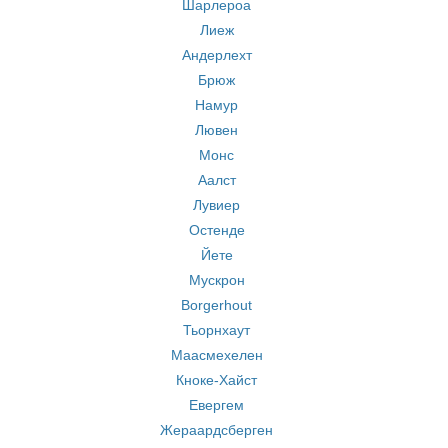
Шарлероа
Лиеж
Андерлехт
Брюж
Намур
Лювен
Монс
Аалст
Лувиер
Остенде
Йете
Мускрон
Borgerhout
Тьорнхаут
Маасмехелен
Кноке-Хайст
Евергем
Жераардсберген