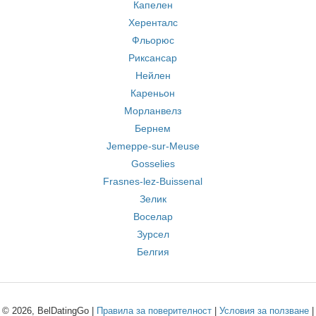
Капелен
Херенталс
Фльорюс
Риксансар
Нейлен
Кареньон
Морланвелз
Бернем
Jemeppe-sur-Meuse
Gosselies
Frasnes-lez-Buissenal
Зелик
Воселар
Зурсел
Белгия
© 2026, BelDatingGo |
Правила за поверителност
|
Условия за ползване
|