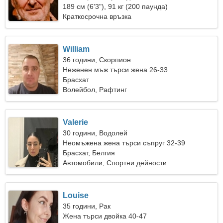
189 см (6'3"), 91 кг (200 паунда)
Краткосрочна връзка
William
36 години, Скорпион
Неженен мъж търси жена 26-33
Брасхат
Волейбол, Рафтинг
Valerie
30 години, Водолей
Неомъжена жена търси съпруг 32-39
Брасхат, Белгия
Автомобили, Спортни дейности
Louise
35 години, Рак
Жена търси двойка 40-47