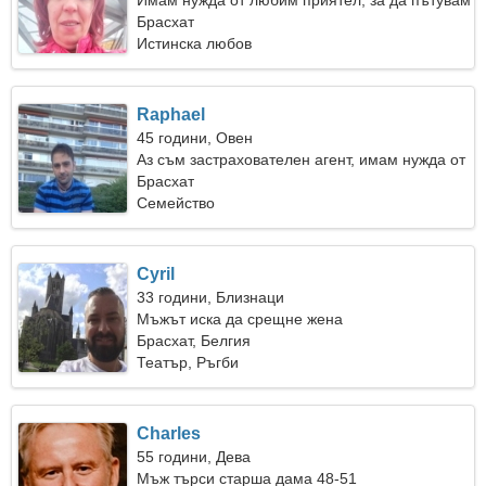
Имам нужда от любим приятел, за да пътувам
Брасхат
Истинска любов
Raphael
45 години, Овен
Аз съм застрахователен агент, имам нужда от
очарователна жена
Брасхат
Семейство
Cyril
33 години, Близнаци
Мъжът иска да срещне жена
Брасхат, Белгия
Театър, Ръгби
Charles
55 години, Дева
Мъж търси старша дама 48-51