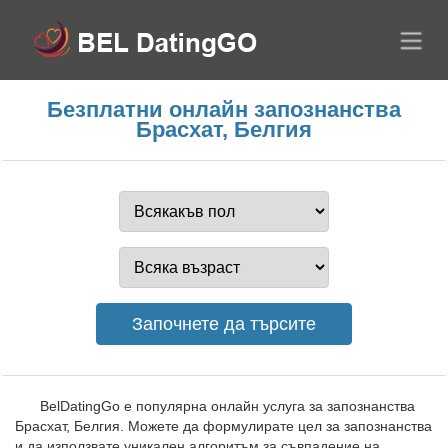
Безплатни онлайн запознанства
Брасхат, Белгия
BelDatingGo е популярна онлайн услуга за запознанства
Брасхат, Белгия. Можете да формулирате цел за запознанства
и да използвате уникален алгоритъм за съвпадение на