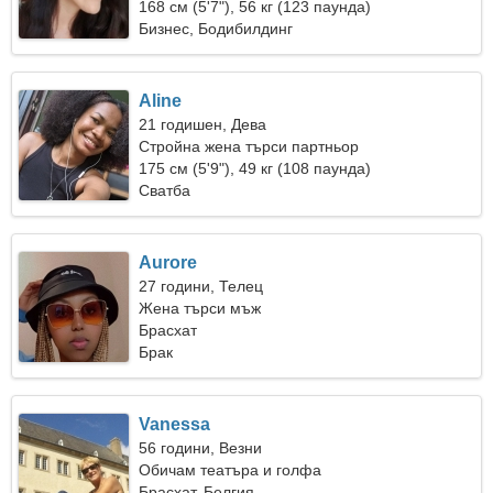
168 см (5'7"), 56 кг (123 паунда)
Бизнес, Бодибилдинг
Aline
21 годишен, Дева
Стройна жена търси партньор
175 см (5'9"), 49 кг (108 паунда)
Сватба
Aurore
27 години, Телец
Жена търси мъж
Брасхат
Брак
Vanessa
56 години, Везни
Обичам театъра и голфа
Брасхат, Белгия