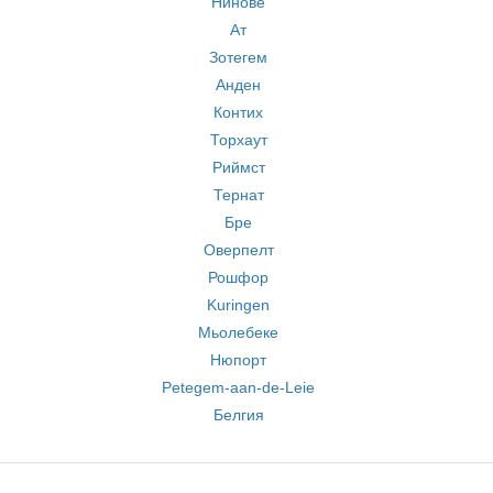
Нинове
Ат
Зотегем
Анден
Контих
Торхаут
Риймст
Тернат
Бре
Оверпелт
Рошфор
Kuringen
Мьолебеке
Нюпорт
Petegem-aan-de-Leie
Белгия