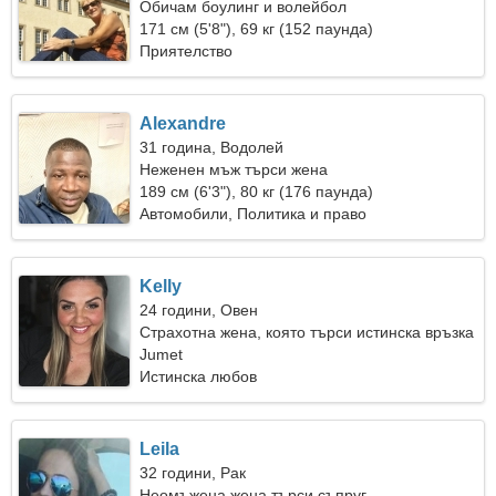
Обичам боулинг и волейбол
171 см (5'8"), 69 кг (152 паунда)
Приятелство
Alexandre
31 година, Водолей
Неженен мъж търси жена
189 см (6'3"), 80 кг (176 паунда)
Автомобили, Политика и право
Kelly
24 години, Овен
Страхотна жена, която търси истинска връзка
Jumet
Истинска любов
Leila
32 години, Рак
Неомъжена жена търси съпруг