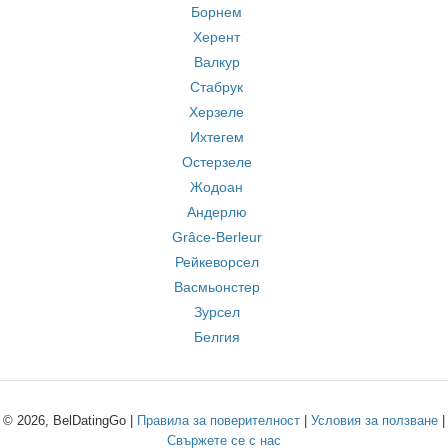
Борнем
Херент
Валкур
Стабрук
Херзеле
Ихтегем
Остерзеле
Жодоан
Андерлю
Grâce-Berleur
Рейкеворсел
Васмьонстер
Зурсел
Белгия
© 2026, BelDatingGo |
Правила за поверителност
|
Условия за ползване
|
Свържете се с нас