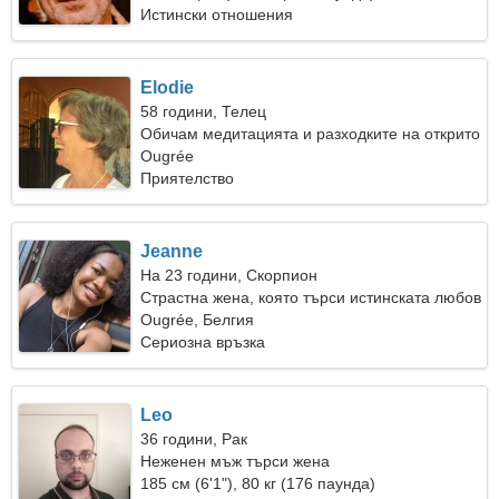
Истински отношения
Elodie
58 години, Телец
Обичам медитацията и разходките на открито
Ougrée
Приятелство
Jeanne
На 23 години, Скорпион
Страстна жена, която търси истинската любов
Ougrée, Белгия
Сериозна връзка
Leo
36 години, Рак
Неженен мъж търси жена
185 см (6'1"), 80 кг (176 паунда)