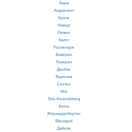
Лиеж
Андерлехт
Брюж
Намур
Лювен
Аалст
Рьозеларе
Беверен
Локерен
Дилбек
Варегем
Схотен
Mol
Sint-Amandsberg
Бенш
Жераардсберген
Blauwput
Дайнзе