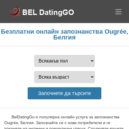
Безплатни онлайн запознанства Ougrée,
Белгия
BelDatingGo е популярна онлайн услуга за запознанства
Ougrée, Белгия. Запознайте се с нови потребители и ги
поканете на интимни и романтични срещи. Споделете вашите