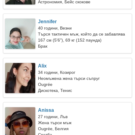
Астрономия, Бейс скокове
Jennifer
40 години, Везни
Търся тактичен мъж, който да се забавлява
167 см (5'6"), 69 кг (152 паунда)
Брак
Alix
34 години, Козирог
Неомъжена жена търси съпруг
Ougrée
Дискотека, Тенис
Anissa
27 години, Лъв
Жена търси мъж
Ougrée, Белгия
Сватба