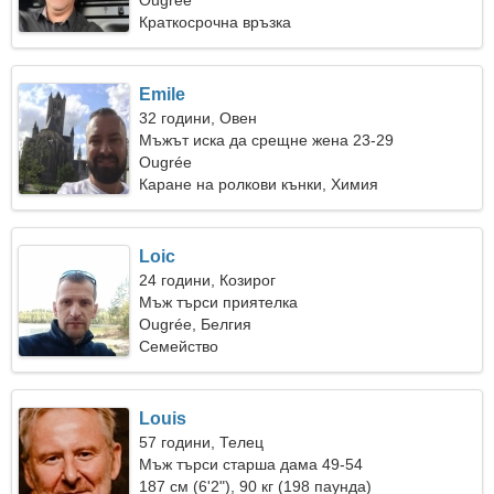
Ougrée
Краткосрочна връзка
Emile
32 години, Овен
Мъжът иска да срещне жена 23-29
Ougrée
Каране на ролкови кънки, Химия
Loic
24 години, Козирог
Мъж търси приятелка
Ougrée, Белгия
Семейство
Louis
57 години, Телец
Мъж търси старша дама 49-54
187 см (6'2"), 90 кг (198 паунда)