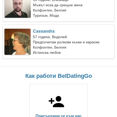
Мъжът иска да срещне жена
Колфонтен, Белгия
Туризъм, Мода
Cassandra
57 години, Водолей
Предпочитам ролкови кънки и караоке
Колфонтен, Белгия
Истинска любов
Как работи BelDatingGo
Присъедини се към нас