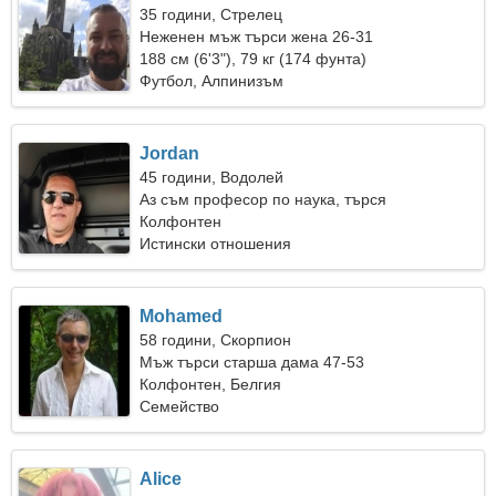
35 години, Стрелец
Неженен мъж търси жена 26-31
188 см (6'3"), 79 кг (174 фунта)
Футбол, Алпинизъм
Jordan
45 години, Водолей
Аз съм професор по наука, търся
квалифицирана жена
Колфонтен
Истински отношения
Mohamed
58 години, Скорпион
Мъж търси старша дама 47-53
Колфонтен, Белгия
Семейство
Alice