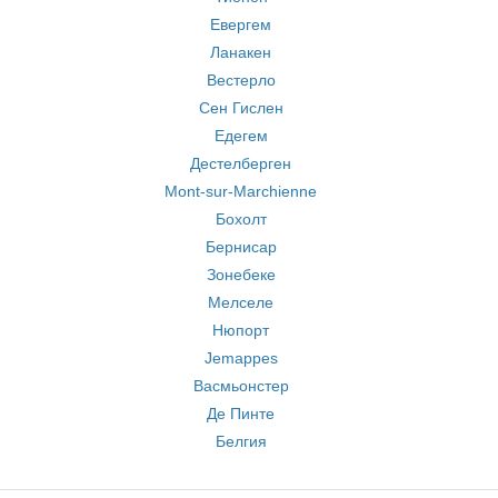
Евергем
Ланакен
Вестерло
Сен Гислен
Едегем
Дестелберген
Mont-sur-Marchienne
Бохолт
Бернисар
Зонебеке
Мелселе
Нюпорт
Jemappes
Васмьонстер
Де Пинте
Белгия