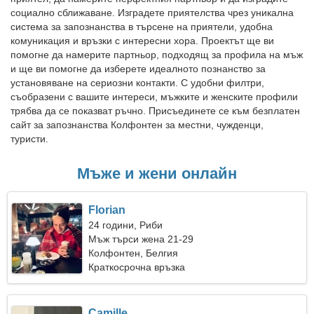
социално сближаване. Изградете приятелства чрез уникална
система за запознанства в търсене на приятели, удобна
комуникация и връзки с интересни хора. Проектът ще ви
помогне да намерите партньор, подходящ за профила на мъж
и ще ви помогне да изберете идеалното познанство за
установяване на сериозни контакти. С удобни филтри,
съобразени с вашите интереси, мъжките и женските профили
трябва да се показват ръчно. Присъединете се към безплатен
сайт за запознанства Колфонтен за местни, чужденци,
туристи.
Мъже и жени онлайн
Florian
24 години, Риби
Мъж търси жена 21-29
Колфонтен, Белгия
Краткосрочна връзка
Camille