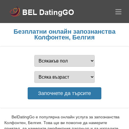
Безплатни онлайн запознанства
Колфонтен, Белгия
BelDatingGo е популярна онлайн услуга за запознанства
Колфонтен, Белгия. Това ще ви помогне да намерите
приятел, да намерите перфектния партньор и да изградите