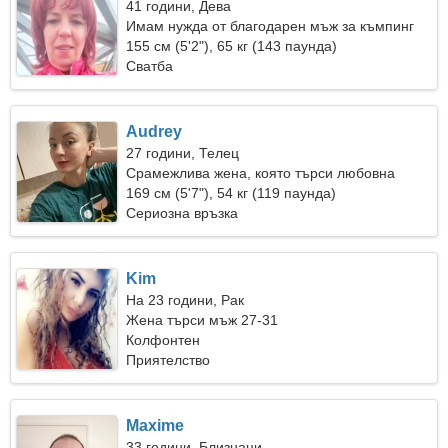
41 години, Дева
Имам нужда от благодарен мъж за къмпинг
155 см (5'2"), 65 кг (143 паунда)
Сватба
Audrey
27 години, Телец
Срамежлива жена, която търси любовна
връзка
169 см (5'7"), 54 кг (119 паунда)
Сериозна връзка
Kim
На 23 години, Рак
Жена търси мъж 27-31
Колфонтен
Приятелство
Maxime
33 години, Близнаци