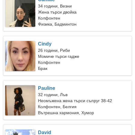
34 години, Везни
Жена търси двойка
Колфонтен
Физика, Бадминтон
Cindy
26 години, Риби
Момиче търси гадже
Колфонтен
Брак
Pauline
32 години, Лъв
Неомъжена жена търси съпруг 38-42
Колфонтен, Белгия
Вътрешна хармония, Хумор
David