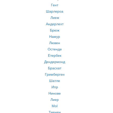
Гент
Шарлероа
Лиеж
Андерлехт
Брюж
Намур
Лювен
Остенде
Етербек
Дендермонд
Брасхат
Гримберген
Шатле
Ипр
Нинове
Лиер
Mol
Тиенен