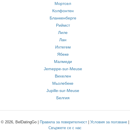
Мортсел
Колфонтен
Бланкенберге
Риймст
Лиле
Лан
Ихтегем
Ябеке
Малмеди
Jemeppe-sur-Meuse
Вихелен
Мьолебеке
Jupille-sur-Meuse
Белгия
© 2026, BelDatingGo |
Правила за поверителност
|
Условия за ползване
|
Свържете се с нас