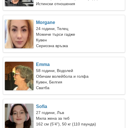
Истински отношения
Morgane
24 години, Телец
Момиче търси гадже
Кувен
Сериозна връзка
Emma
58 години, Водолей
Обичам волейбола и голфа
Кувен, Белгия
Сватба
Sofia
27 години, Лъв
Мила жена за теб
162 см (5'4"), 50 кг (110 паунда)