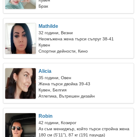
Кувен
Брак
Mathilde
32 години, Везни
Неомъжена жена търси съпруг 38-41
Кувен
Спортни дейности, Кино
Alicia
35 години, Овен
Жена търси двойка 39-43
Кувен, Белгия
Атлетика, Вътрешен дизайн
Robin
42 години, Козирог
Аз съм мениджър, който търси стройна жена
180 см (5'11"), 87 кг (191 паунда)