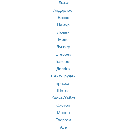
Лиеж
Андерлехт
Брюж
Намур
Лювен
Монс
Лувиер
Етербек
Беверен
Дилбек
Сент-Труден
Брасхат
Шатле
Кноке-Хайст
Схотен
Менен
Евергем
Асе