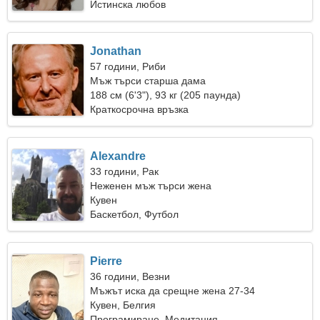
Истинска любов
Jonathan
57 години, Риби
Мъж търси старша дама
188 см (6'3"), 93 кг (205 паунда)
Краткосрочна връзка
Alexandre
33 години, Рак
Неженен мъж търси жена
Кувен
Баскетбол, Футбол
Pierre
36 години, Везни
Мъжът иска да срещне жена 27-34
Кувен, Белгия
Програмиране, Медитация