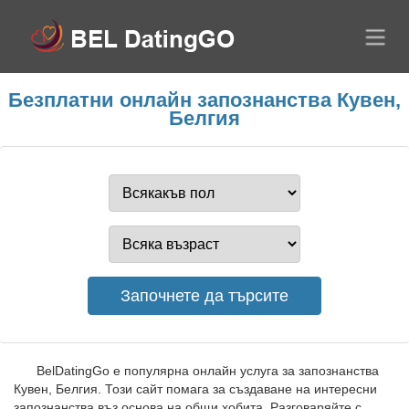
Безплатни онлайн запознанства Кувен,
Белгия
BelDatingGo е популярна онлайн услуга за запознанства
Кувен, Белгия. Този сайт помага за създаване на интересни
запознанства въз основа на общи хобита. Разговаряйте с