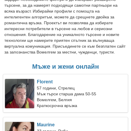
търсене, за да намерят подходящи самотни партньори на
всяка възраст. Избирайки профили с помощта на
интелигентен алгоритъм, можете да срещнете двойка за
романтична връзка. Проектът ви позволява да избирате
интересни потребители в търсене на любов и сериозни
отношения. Благодарение на уникалното търсене и новите
технологии ще намерите приятен спътник за вълнуваща
виртуална комуникация. Присъединете се към безплатен сайт
за запознанства Вомелгем за местни, чужденци, туристи.
Мъже и жени онлайн
Florent
57 години, Стрелец
Мъж търси старша дама 50-55
Вомелгем, Белгия
Краткосрочна връзка
Maurine