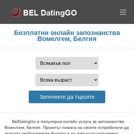
Безплатни онлайн запознанства
Вомелгем, Белгия
BelDatingGo е популярна онлайн услуга за запознанства
Вомелгем, Белгия. Проектът помага на своите потребители да
зададат необходимите филтри и да извършат разширено