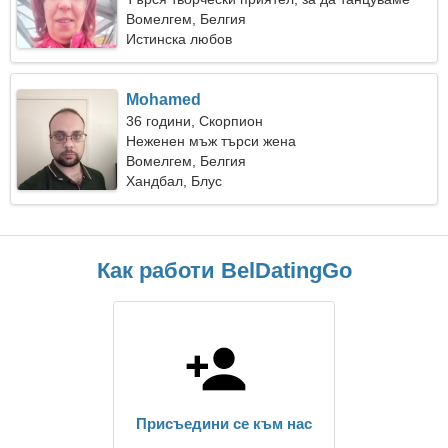
заедно
Вомелгем, Белгия
Истинска любов
Mohamed
36 години, Скорпион
Неженен мъж търси жена
Вомелгем, Белгия
Хандбал, Блус
Как работи BelDatingGo
Присъедини се към нас