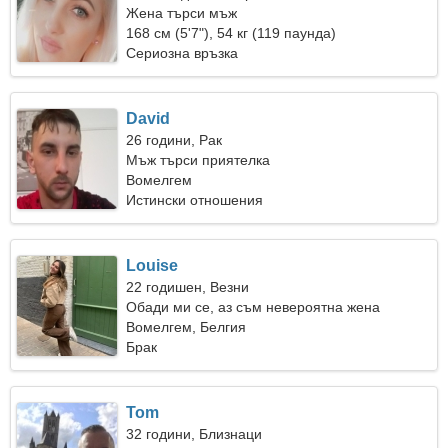
Жена търси мъж
168 см (5'7"), 54 кг (119 паунда)
Сериозна връзка
David
26 години, Рак
Мъж търси приятелка
Вомелгем
Истински отношения
Louise
22 годишен, Везни
Обади ми се, аз съм невероятна жена
Вомелгем, Белгия
Брак
Tom
32 години, Близнаци