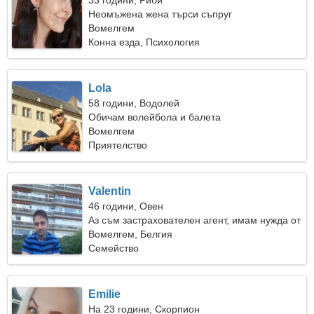
33 години, Риби
Неомъжена жена търси съпруг
Вомелгем
Конна езда, Психология
Lola
58 години, Водолей
Обичам волейбола и балета
Вомелгем
Приятелство
Valentin
46 години, Овен
Аз съм застрахователен агент, имам нужда от
романтична жена
Вомелгем, Белгия
Семейство
Emilie
На 23 години, Скорпион