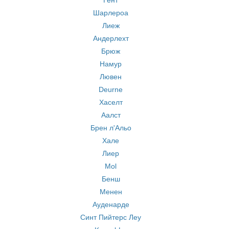
Гент
Шарлероа
Лиеж
Андерлехт
Брюж
Намур
Лювен
Deurne
Хаселт
Аалст
Брен л'Альо
Хале
Лиер
Mol
Бенш
Менен
Ауденарде
Синт Пийтерс Леу