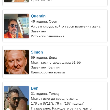
Приятелство
Quentin
46 години, Овен
Аз съм хирург, който търси пламенна жена
Завентем
Истински отношения
Simon
59 години, Дева
Мъж търси старша дама 51-55
Завентем, Белгия
Краткосрочна връзка
Ben
31 година, Телец
Мъжът иска да срещне жена
178 см (5'11"), 76 кг (167 паунда)
Пазаруване, Разходете се на открито