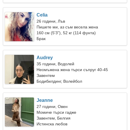
Celia
26 години, Лъв
Пишете ми, аз съм весела жена
160 см (5'3"), 52 кг (114 фунта)
Брак
Audrey
35 години, Водолей
Неомъжена жена търси съпруг 40-45
Завентем
Бодибилдинг, Волейбол
Jeanne
27 години, Овен
Момиче търси гадже
Завентем, Белгия
Истинска любов