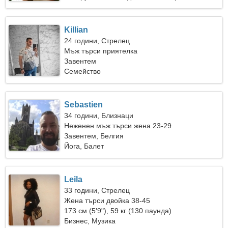
Killian
24 години, Стрелец
Мъж търси приятелка
Завентем
Семейство
Sebastien
34 години, Близнаци
Неженен мъж търси жена 23-29
Завентем, Белгия
Йога, Балет
Leila
33 години, Стрелец
Жена търси двойка 38-45
173 см (5'9"), 59 кг (130 паунда)
Бизнес, Музика