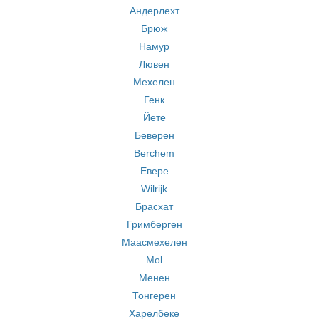
Андерлехт
Брюж
Намур
Лювен
Мехелен
Генк
Йете
Беверен
Berchem
Евере
Wilrijk
Брасхат
Гримберген
Маасмехелен
Mol
Менен
Тонгерен
Харелбеке