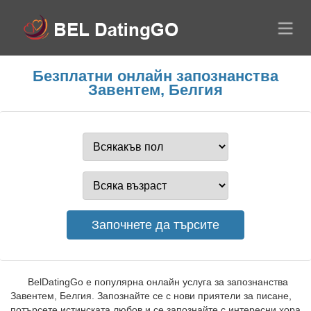
Безплатни онлайн запознанства
Завентем, Белгия
BelDatingGo е популярна онлайн услуга за запознанства
Завентем, Белгия. Запознайте се с нови приятели за писане,
потърсете истинската любов и се запознайте с интересни хора