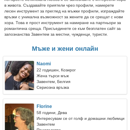
в живота. Създавайте приятели чрез профили, намерете
лесен инструмент за преглед на мъжки профили, изграждайте
връзки с уникална възможност за жените да се срещат с нови
хора. Това е прост инструмент за намиране на партньори за
романтична среща. Присъединете се към безплатен сайт за
запознанства Завентем за местни, чужденци, туристи.
Мъже и жени онлайн
Naomi
22 годишен, Козирог
Жена търси мъж
Завентем, Белгия
Сериозна връзка
Florine
58 години, Дева
Интересувам се от голф и домашни любимци
Завентем